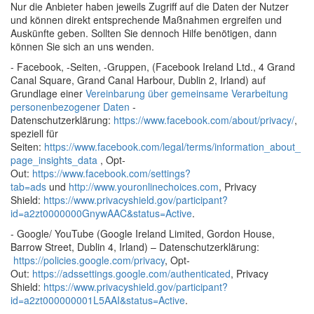
Nur die Anbieter haben jeweils Zugriff auf die Daten der Nutzer
und können direkt entsprechende Maßnahmen ergreifen und
Auskünfte geben. Sollten Sie dennoch Hilfe benötigen, dann
können Sie sich an uns wenden.
- Facebook, -Seiten, -Gruppen, (Facebook Ireland Ltd., 4 Grand
Canal Square, Grand Canal Harbour, Dublin 2, Irland) auf
Grundlage einer
Vereinbarung über gemeinsame Verarbeitung
personenbezogener Daten
-
Datenschutzerklärung:
https://www.facebook.com/about/privacy/
,
speziell für
Seiten:
https://www.facebook.com/legal/terms/information_about_
page_insights_data
, Opt-
Out:
https://www.facebook.com/settings?
tab=ads
und
http://www.youronlinechoices.com
, Privacy
Shield:
https://www.privacyshield.gov/participant?
id=a2zt0000000GnywAAC&status=Active
.
- Google/ YouTube (Google Ireland Limited, Gordon House,
Barrow Street, Dublin 4, Irland) – Datenschutzerklärung:
https://policies.google.com/privacy
, Opt-
Out:
https://adssettings.google.com/authenticated
, Privacy
Shield:
https://www.privacyshield.gov/participant?
id=a2zt000000001L5AAI&status=Active
.