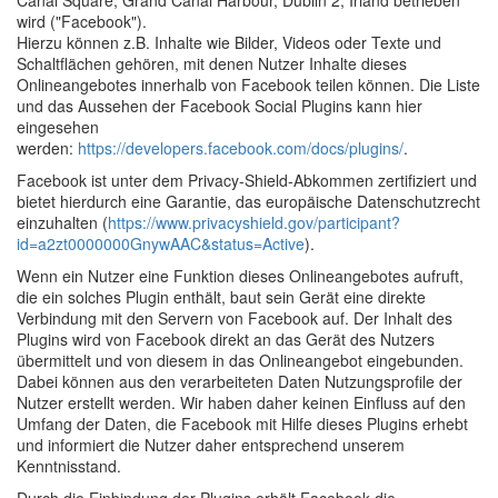
Canal Square, Grand Canal Harbour, Dublin 2, Irland betrieben
wird ("Facebook").
Hierzu können z.B. Inhalte wie Bilder, Videos oder Texte und
Schaltflächen gehören, mit denen Nutzer Inhalte dieses
Onlineangebotes innerhalb von Facebook teilen können. Die Liste
und das Aussehen der Facebook Social Plugins kann hier
eingesehen
werden:
https://developers.facebook.com/docs/plugins/
.
Facebook ist unter dem Privacy-Shield-Abkommen zertifiziert und
bietet hierdurch eine Garantie, das europäische Datenschutzrecht
einzuhalten (
https://www.privacyshield.gov/participant?
id=a2zt0000000GnywAAC&status=Active
).
Wenn ein Nutzer eine Funktion dieses Onlineangebotes aufruft,
die ein solches Plugin enthält, baut sein Gerät eine direkte
Verbindung mit den Servern von Facebook auf. Der Inhalt des
Plugins wird von Facebook direkt an das Gerät des Nutzers
übermittelt und von diesem in das Onlineangebot eingebunden.
Dabei können aus den verarbeiteten Daten Nutzungsprofile der
Nutzer erstellt werden. Wir haben daher keinen Einfluss auf den
Umfang der Daten, die Facebook mit Hilfe dieses Plugins erhebt
und informiert die Nutzer daher entsprechend unserem
Kenntnisstand.