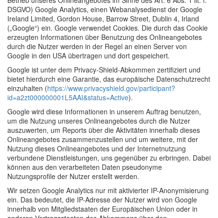
Betrieb unseres Onlineangebotes im Sinne des Art. 6 Abs. 1 lit. f.
DSGVO) Google Analytics, einen Webanalysedienst der Google
Ireland Limited, Gordon House, Barrow Street, Dublin 4, Irland
(„Google“) ein. Google verwendet Cookies. Die durch das Cookie
erzeugten Informationen über Benutzung des Onlineangebotes
durch die Nutzer werden in der Regel an einen Server von
Google in den USA übertragen und dort gespeichert.
Google ist unter dem Privacy-Shield-Abkommen zertifiziert und
bietet hierdurch eine Garantie, das europäische Datenschutzrecht
einzuhalten (
https://www.privacyshield.gov/participant?
id=a2zt000000001L5AAI&status=Active
).
Google wird diese Informationen in unserem Auftrag benutzen,
um die Nutzung unseres Onlineangebotes durch die Nutzer
auszuwerten, um Reports über die Aktivitäten innerhalb dieses
Onlineangebotes zusammenzustellen und um weitere, mit der
Nutzung dieses Onlineangebotes und der Internetnutzung
verbundene Dienstleistungen, uns gegenüber zu erbringen. Dabei
können aus den verarbeiteten Daten pseudonyme
Nutzungsprofile der Nutzer erstellt werden.
Wir setzen Google Analytics nur mit aktivierter IP-Anonymisierung
ein. Das bedeutet, die IP-Adresse der Nutzer wird von Google
innerhalb von Mitgliedstaaten der Europäischen Union oder in