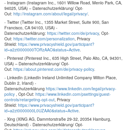
- Instagram (Instagram Inc., 1601 Willow Road, Menlo Park, CA,
94025, USA) – Datenschutzerklärung/ Opt-
Out:
http://instagram.com/about/legal/privacy/
.
- Twitter (Twitter Inc., 1355 Market Street, Suite 900, San
Francisco, CA 94103, USA) -
Datenschutzerklärung:
https://twitter.com/de/privacy
, Opt-
Out:
https://twitter.com/personalization
, Privacy
Shield:
https://www.privacyshield.gov/participant?
id=a2zt0000000TORzAAO&status=Active
.
- Pinterest (Pinterest Inc., 635 High Street, Palo Alto, CA, 94301,
USA) – Datenschutzerklärung/ Opt-
Out:
https://about.pinterest.com/de/privacy-policy
.
- LinkedIn (LinkedIn Ireland Unlimited Company Wilton Place,
Dublin 2, Irland) -
Datenschutzerklärung
https://www.linkedin.com/legal/privacy-
policy
, Opt-Out:
https://www.linkedin.com/psettings/guest-
controls/retargeting-opt-out
, Privacy
Shield:
https://www.privacyshield.gov/participant?
id=a2zt0000000L0UZAA0&status=Active
.
- Xing (XING AG, Dammtorstraße 29-32, 20354 Hamburg,
Deutschland) - Datenschutzerklärung/ Opt-